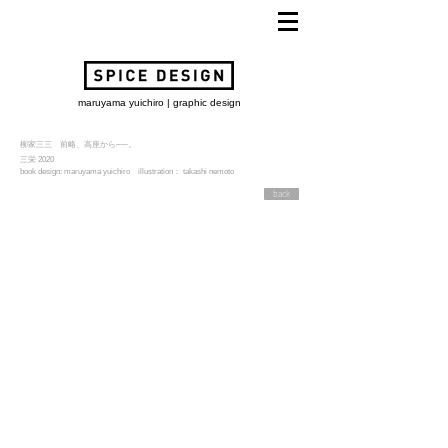
maruyama yuichiro | graphic design
柳家三三 前略、高座から──。
三栄 2020
book design:
maruyama yuichiro illustration： takashi nemoto
back