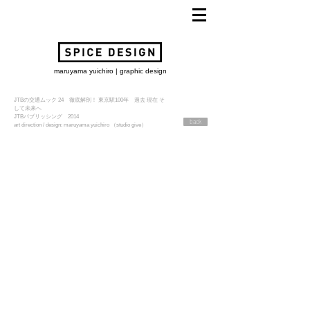
maruyama yuichiro | graphic design
JTBの交通ムック 24 徹底解剖！ 東京駅100年 過去 現在 そ
して未来へ
JTBパブリッシング 2014
back
art direction / design: maruyama yuichiro （studio give）