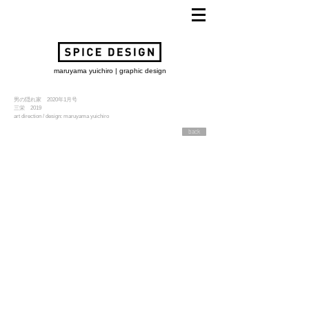
maruyama yuichiro | graphic design
男の隠れ家 2020年1月号
​三栄 2019
art direction / design: maruyama yuichiro
back