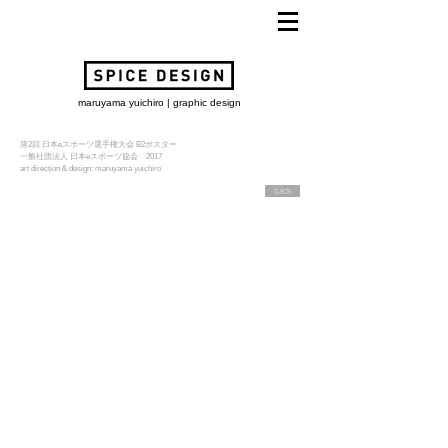
maruyama yuichiro | graphic design
第2回 日本eスポーツ選手権大会 B2ポスター
​一般社団法人 日本eスポーツ協会 2017
art direction & design: maruyama yuichiro
back