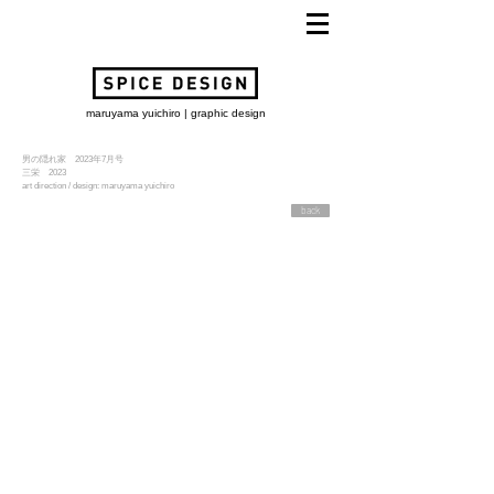
maruyama yuichiro | graphic design
男の隠れ家 2023年7月号
​三栄 2023
art direction / design: maruyama yuichiro
back